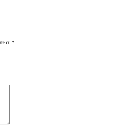
ate cu
*